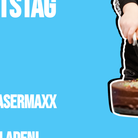
tstag
Lasermaxx