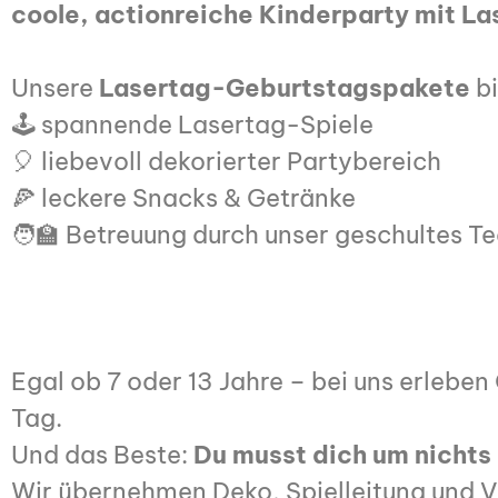
coole, actionreiche Kinderparty mit La
Unsere
Lasertag-Geburtstagspakete
bi
🕹️ spannende Lasertag-Spiele
🎈 liebevoll dekorierter Partybereich
🍕 leckere Snacks & Getränke
🧑‍🏫 Betreuung durch unser geschultes T
Egal ob 7 oder 13 Jahre – bei uns erlebe
Tag.
Und das Beste:
Du musst dich um nicht
Wir übernehmen Deko, Spielleitung und Ve