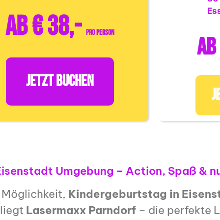
Es
ab € 38,-
pro Person
ab 
JETZT BUCHEN
J
Eisenstadt Umgebung – Action, Spaß & nul
 Möglichkeit,
Kindergeburtstag in Eisens
liegt
Lasermaxx Parndorf
– die perfekte L