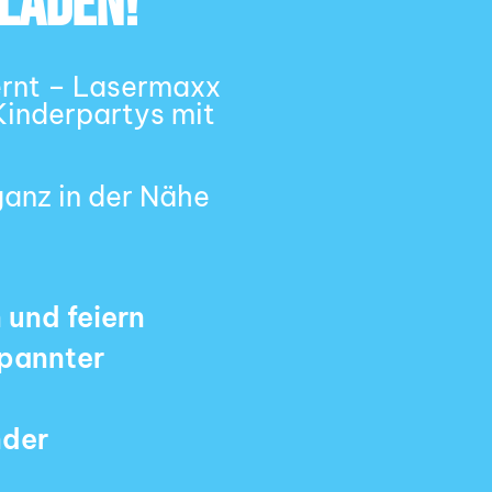
eladen!
ernt – Lasermaxx
 Kinderpartys mit
ganz in der Nähe
 und feiern
spannter
nder