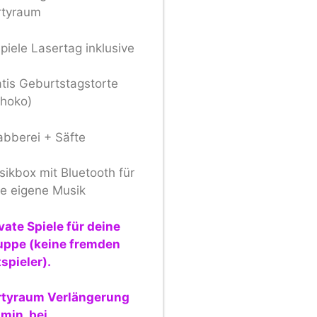
rtyraum
piele Lasertag inklusive
tis Geburtstagstorte
choko)
abberei + Säfte
ikbox mit Bluetooth für
re eigene Musik
vate Spiele für deine
uppe (keine fremden
spieler).
rtyraum Verlängerung
min. bei