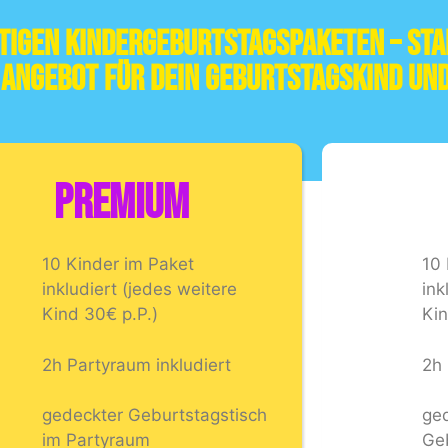
rtigen Kindergeburtstagspaketen – St
e Angebot für dein Geburtstagskind und
PREMIUM
10 Kinder im Paket
10 
inkludiert (jedes weitere
ink
Kind 30€ p.P.)
Kin
2h Partyraum inkludiert
2h 
gedeckter Geburtstagstisch
ge
im Partyraum
Geb