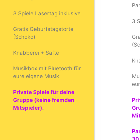
Pa
3 Spiele Lasertag inklusive
3 S
Gratis Geburtstagstorte
(Schoko)
Gra
(S
Knabberei + Säfte
Kn
Musikbox mit Bluetooth für
eure eigene Musik
Mus
eu
Private Spiele für deine
Gruppe (keine fremden
Pri
Mitspieler).
Gr
Mit
Pa
30 