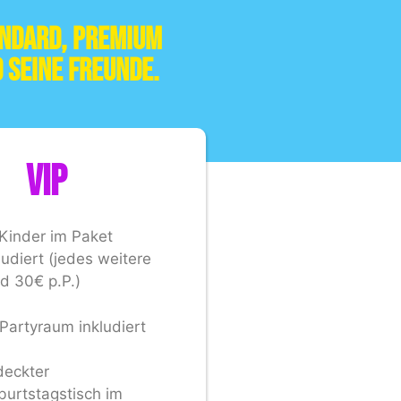
andard, Premium
 seine Freunde.
VIP
Kinder im Paket
ludiert (jedes weitere
d 30€ p.P.)
Partyraum inkludiert
deckter
urtstagstisch im