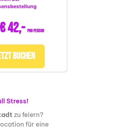
sensbestellung
€ 42,-
pro Person
ETZT BUCHEN
l Stress!
tadt
zu feiern?
ocation für eine