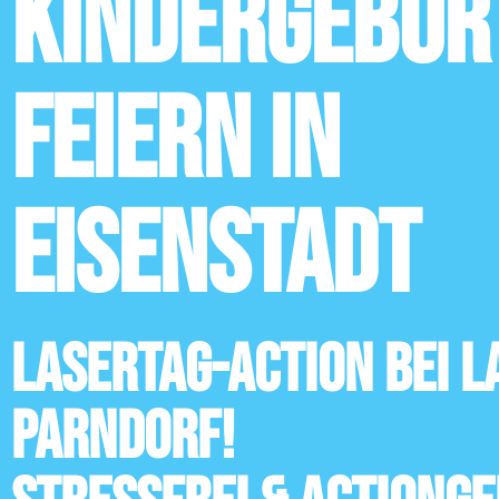
Kindergebur
feiern in
Eisenstadt
Lasertag-Action bei 
Parndorf!